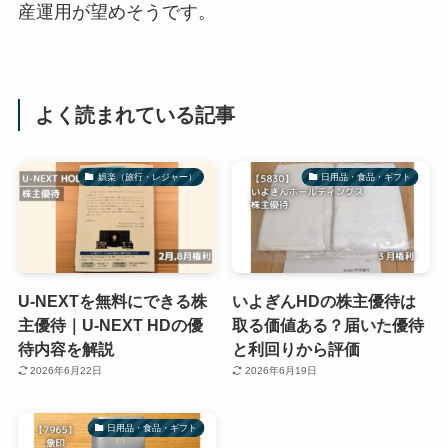
産運用が望めそうです。
よく読まれている記事
娯楽（旅行・レジャー）
日用品・食品・ギフト
U-NEXTを無料にできる株
いよぎんHDの株主優待は
主優待｜U-NEXT HDの優
取る価値ある？届いた優待
待内容を解説
と利回りから評価
2026年6月22日
2026年6月19日
日用品・食品・ギフト