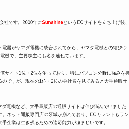
会社です。2000年に
Sunshine
というECサイトを立ち上げ後
ト電器がヤマダ電機に統合されてから、ヤマダ電機との結びつ
ダ電機で、主要株主にも名を連ねています。
最安値サイト1位・2位を争っており、特にパソコン分野に強みを
るのですが、現在の1位・2位の会社名を見てみると大手通販サ
・ヤマダ電機など、大手量販店の通販サイトは伸び悩んでいました
す。ネット通販専門店の牙城が崩れており、ECカレントもラン
大手企業は生き残るための適応能力が凄まじいです。