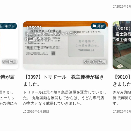
2026年6
品・ギフト
外食
優待が届
【3397】トリドール 株主優待が届き
【9010
ました。
きまし
届きまし
トリドールは元々焼き鳥居酒屋を運営していまし
さがみ湖M
チューリッ
た。 丸亀製麺を展開してからは、うどん専門店
待で満喫
その他にも
が主力となり成長していきました。
す。
。
2026年6月18日
2026年6