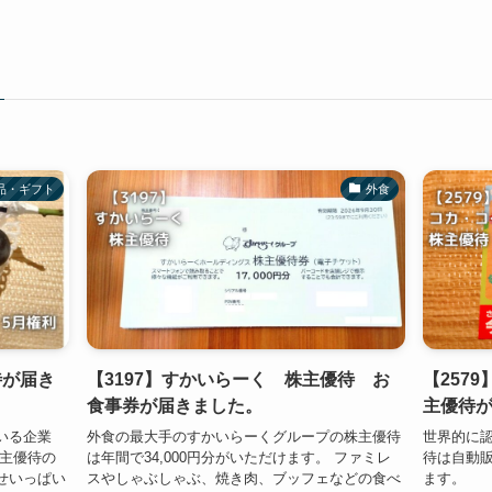
品・ギフト
外食
待が届き
【3197】すかいらーく 株主優待 お
【257
食事券が届きました。
主優待
いる企業
外食の最大手のすかいらーくグループの株主優待
世界的に
株主優待の
は年間で34,000円分がいただけます。 ファミレ
待は自動
せいっぱい
スやしゃぶしゃぶ、焼き肉、ブッフェなどの食べ
ます。