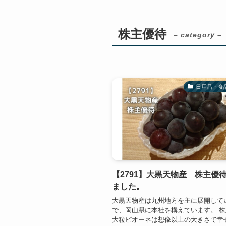
株主優待
– category –
日用品・食
【2791】大黒天物産 株主優
ました。
大黒天物産は九州地方を主に展開して
で、岡山県に本社を構えています。 
大粒ピオーネは想像以上の大きさで幸