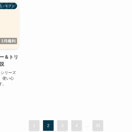
品・ギフト
ー＆トリ
説
:シリーズ
、使い心
す。
1
2
3
4
...
35