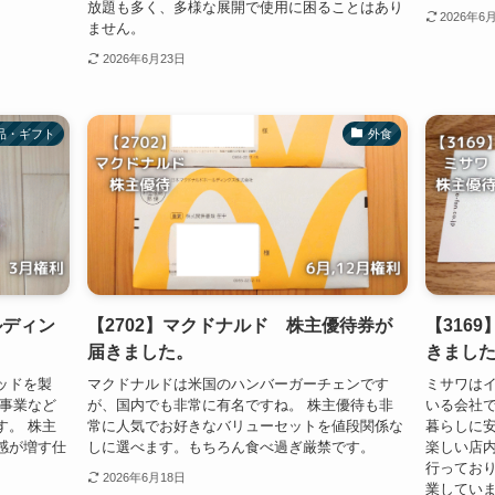
放題も多く、多様な展開で使用に困ることはあり
2026年6
ません。
2026年6月23日
品・ギフト
外食
ルディン
【2702】マクドナルド 株主優待券が
【316
届きました。
きまし
ッドを製
マクドナルドは米国のハンバーガーチェンです
ミサワはイ
ル事業など
が、国内でも非常に有名ですね。 株主優待も非
いる会社で
す。 株主
常に人気でお好きなバリューセットを値段関係な
暮らしに
感が増す仕
しに選べます。もちろん食べ過ぎ厳禁です。
楽しい店内
行ってお
2026年6月18日
業してい