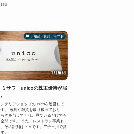
月18日
日用品・食品・ギフト
9】ミサワ unicoの株主優待が届
た。
ンテリアショップのunicoを運営して
す。 家具や雑貨を取り扱っており、
安らぎを与えてくれ、見ているだけでも
空間です。 また、レストラン事業も
り、その評判は上々です。二子玉川で営
ます。