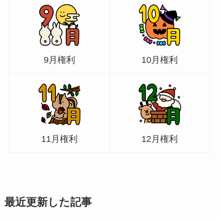
9月権利
10月権利
11月権利
12月権利
最近更新した記事