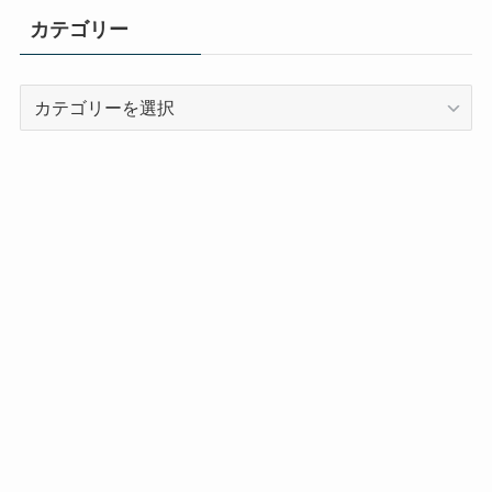
カテゴリー
カ
テ
ゴ
リ
ー