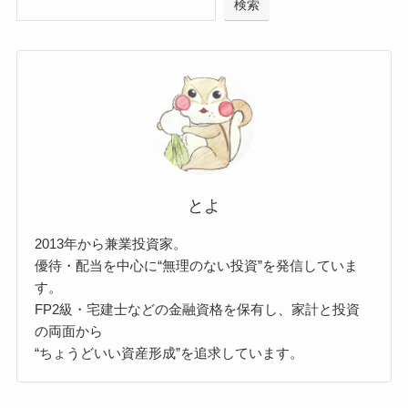
検索
とよ
2013年から兼業投資家。
優待・配当を中心に“無理のない投資”を発信していま
す。
FP2級・宅建士などの金融資格を保有し、家計と投資
の両面から
“ちょうどいい資産形成”を追求しています。